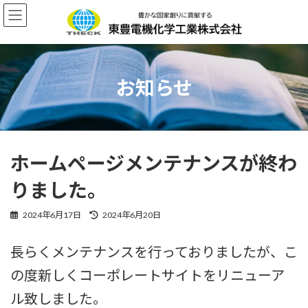
コ
ナ
ン
ビ
テ
ゲ
ン
ー
ツ
シ
へ
ョ
お知らせ
ス
ン
キ
に
ッ
移
プ
動
ホームページメンテナンスが終わ
りました。
最
2024年6月17日
2024年6月20日
終
更
長らくメンテナンスを行っておりましたが、こ
新
日
の度新しくコーポレートサイトをリニューア
時
:
ル致しました。